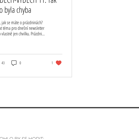
to byla chyba
, jak se máte o prázdninách?
at téma pro dnešní newsletter
vlastně jen chvilku. Prázdniny
mi totiž můžou být lehce...
43
0
1