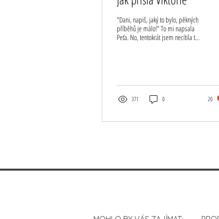
"Dani, napiš, jaký to bylo, pěkných
příběhů je málo!" To mi napsala
Peťa. No, tentokrát jsem necítila tak
velké volání po sdílení, jako...
371
0
20