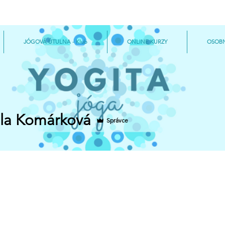
JÓGOVÁ ÚTULNA - Klub
ONLINE KURZY
OSOBN
la Komárková
Správce