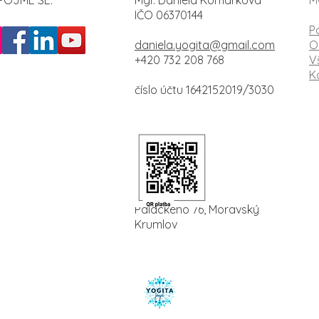
POJME SE:
Mgr. Daniela Komárková
M
IČO 06370144
P
daniela.yogita@gmail.com
O
+420 732 208 768
V
K
číslo účtu 1642152019/3030
Palackého 76, Moravský
Krumlov