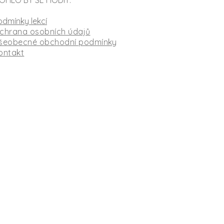
OHLO BY SE HODIT:
odmínky lekcí
chrana osobních údajů
šeobecné obchodní podmínky
ontakt