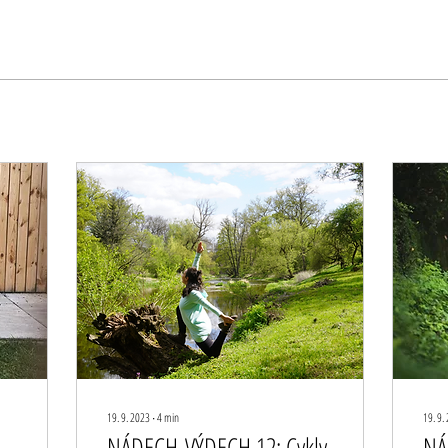
19. 9. 2023
∙
4
min
19. 9.
NÁDECH-VÝDECH 12: Cykly
NÁ