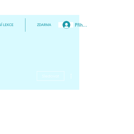
Přihlásit
Í LEKCE
ZDARMA
Další akce
Sledovat