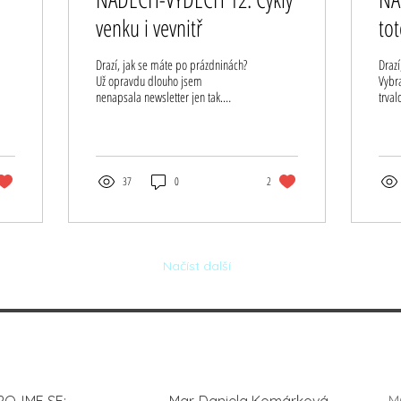
venku i vevnitř
to
Drazí, jak se máte po prázdninách?
Drazí
Už opravdu dlouho jsem
Vybr
nenapsala newsletter jen tak.
trvalo 
Vlastně je to víc jak dva měsíce!
s dět
Ačkoliv to...
37
0
2
Načíst další