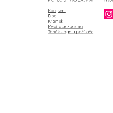
MOHLO BY VÁS ZAJÍMAT:
PRO
Kdo jsem
Blog
Krámek
Meditace zdarma
Tahák Jóga u počítače