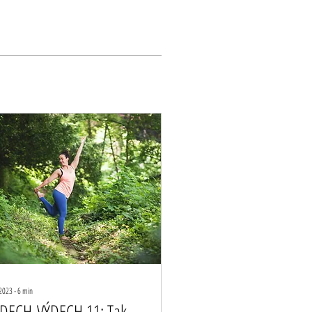
 2023
∙
6
min
DECH-VÝDECH 11: Tak