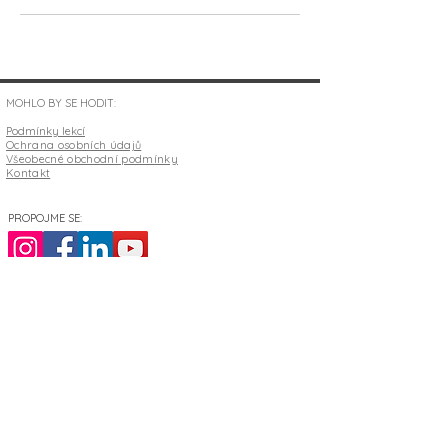
MOHLO BY SE HODIT:
Podmínky lekcí
Ochrana osobních údajů
Všeobecné obchodní podmínky
Kontakt
PROPOJME SE:
Mgr. Daniela Komárková
IČO
06370144
daniela.yogita@gmail.com
+420 732 208 768
číslo účtu
1642152019
/3030