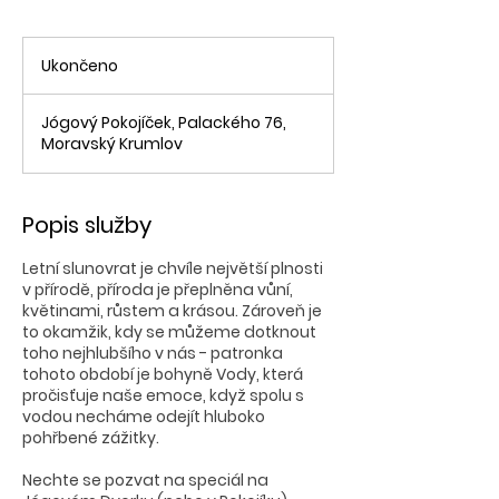
Ukončeno
U
k
o
Jógový Pokojíček, Palackého 76,
n
Moravský Krumlov
č
e
n
o
Popis služby
Letní slunovrat je chvíle největší plnosti
v přírodě, příroda je přeplněna vůní,
květinami, růstem a krásou. Zároveň je
to okamžik, kdy se můžeme dotknout
toho nejhlubšího v nás - patronka
tohoto období je bohyně Vody, která
pročisťuje naše emoce, když spolu s
vodou necháme odejít hluboko
pohřbené zážitky.
Nechte se pozvat na speciál na