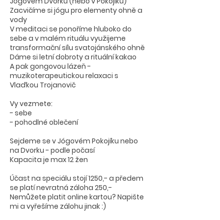
Jógovém Dvorku (nebo v Pokojíku)
Zacvičíme si jógu pro elementy ohně a
vody
V meditaci se ponoříme hluboko do
sebe a v malém rituálu využijeme
transformační sílu svatojánského ohně
Dáme si letní dobroty a rituální kakao
A pak gongovou lázeň -
muzikoterapeutickou relaxaci s
Vlaďkou Trojanovič
Vy vezmete:
- sebe
- pohodlné oblečení
Sejdeme se v Jógovém Pokojíku nebo
na Dvorku - podle počasí
Kapacita je max 12 žen
Účast na speciálu stojí 1250,- a předem
se platí nevratná záloha 250,-
Nemůžete platit online kartou? Napište