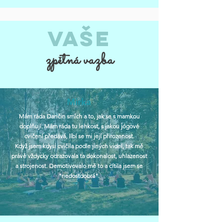
Vaše
zpětná vazba
Mirka
Mám ráda Dančin smích a to, jak se s mamkou
doplňují. Mám ráda tu lehkost, s jakou jógové
cvičení předává, líbí se mi její přirozenost.
Když jsem kdysi cvičila podle jiných videí, tak mě
právě vždycky odrazovala ta dokonalost, uhlazenost
a strojenost. Demotivovalo mě to a cítila jsem se
"nedostdobrá".