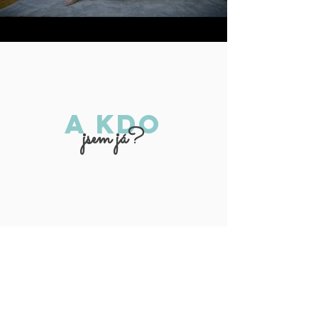
A kdo
jsem já?
Západní nauky
Vystudovala jsem mezinárodní vztahy a
evropská studia a lektorství angličtiny. 10 let
jsem pracovala jako personalistka v
mezinárodních firmách.