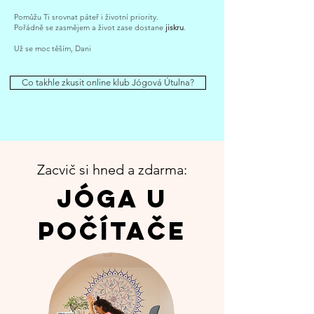
Pomůžu Ti srovnat páteř i životní priority.
Pořádně se zasmějem a život zase dostane
jiskru
.
Už se moc těším, Dani
Co takhle zkusit online klub Jógová Útulna?
Zacvič si hned a zdarma:
Jóga u
počítače