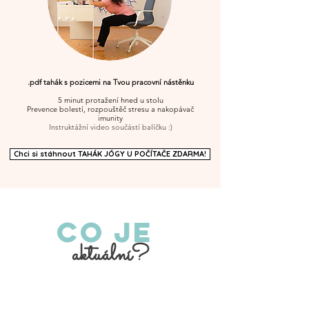
.pdf tahák s pozicemi na Tvou pracovní nástěnku
5 minut protažení hned u stolu
Prevence bolestí, rozpouštěč stresu a nakopávač
imunity
Instruktážní video součástí balíčku :)
Chci si stáhnout TAHÁK JÓGY U POČÍTAČE ZDARMA!
Co je
aktuální?