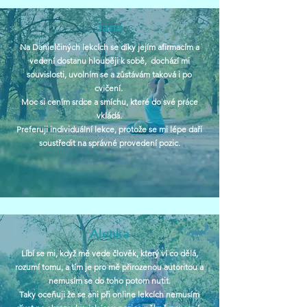
Jana
Na Danielčiných lekcích se díky jejím afirmacím a
vedení dostanu hlouběji k sobě, dochází mi
souvislosti, uvolním se a zůstávám taková i po
cvičení.
Moc si cením srdce a smíchu, které do své práce
vkládá.
Preferuji individuální lekce, protože se mi lépe daří
soustředit na správné provedení pozic.
Alenka
Líbí se mi, když mě vede člověk, který ví co dělá,
rozumí tomu, a tím je pro mě přirozenou autoritou a
nemusím se do toho potom nutit.
Taky oceňuji že se ani při online lekcích nemusím