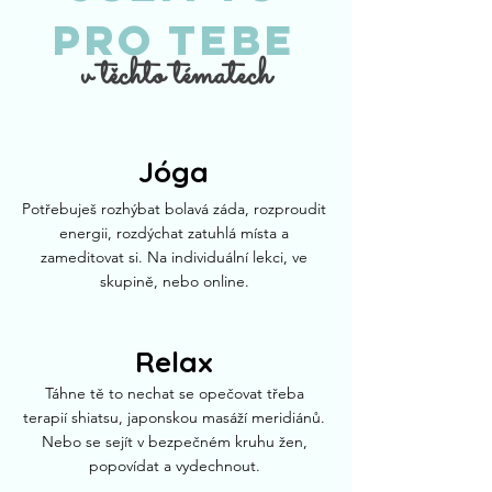
pro tebe
v těchto tématech
Jóga
Potřebuješ rozhýbat bolavá záda, rozproudit
energii, rozdýchat zatuhlá místa a
zameditovat si. Na individuální lekci, ve
skupině, nebo online.
Relax
Táhne tě to nechat se opečovat třeba
terapií shiatsu, japonskou masáží meridiánů.
Nebo se sejít v bezpečném kruhu žen,
popovídat a vydechnout.