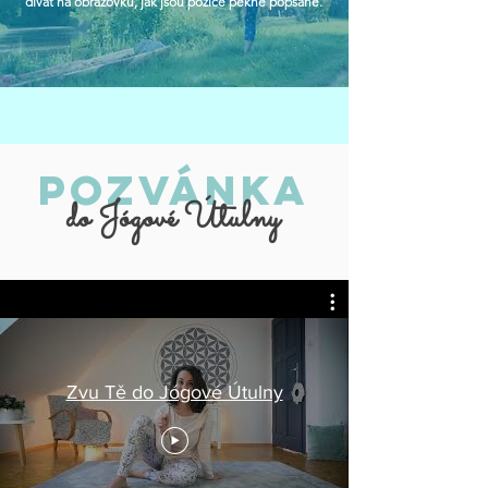
dívat na obrazovku, jak jsou pozice pěkně popsané.
pozvánka
do Jógové Útulny
Zvu Tě do Jógové Útulny