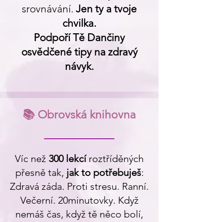
srovnávání.
Jen ty a tvoje
chvilka.
Podpoří Tě Dančiny
osvědčené tipy na zdravý
návyk.
📚 Obrovská knihovna
Víc než
300 lekcí
roztříděných
přesně tak,
jak to potřebuješ
:
Zdravá záda. Proti stresu. Ranní.
Večerní. 20minutovky. Když
nemáš čas, když tě něco bolí,