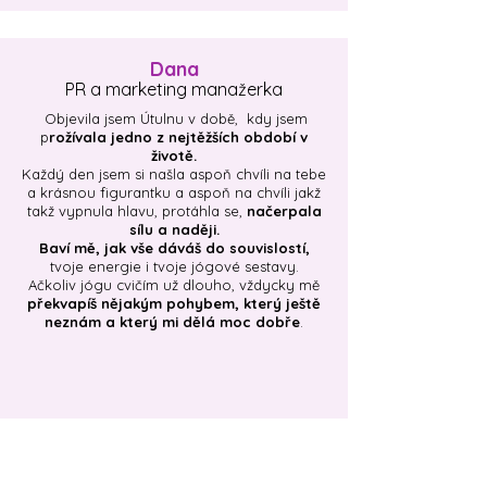
Dana
PR a marketing manažerka
Objevila jsem Útulnu v době, kdy jsem
p
rožívala jedno z nejtěžších období v
životě.
Každý den jsem si našla aspoň chvíli na tebe
a krásnou figurantku a aspoň na chvíli jakž
takž vypnula hlavu, protáhla se,
načerpala
sílu a naději.
Baví mě, jak vše dáváš do souvislostí,
tvoje energie i tvoje jógové sestavy.
Ačkoliv jógu cvičím už dlouho, vždycky mě
překvapíš nějakým pohybem, který ještě
neznám a který mi dělá moc dobře
.