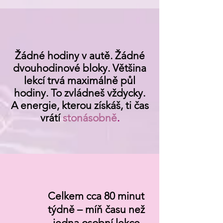
Žádné hodiny v autě. Žádné
dvouhodinové bloky. Většina
lekcí trvá maximálně půl
hodiny. To zvládneš vždycky.
A energie, kterou získáš, ti čas
vrátí
stonásobně
.
Celkem cca 80 minut
týdně – míň času než
jedna osobní lekce