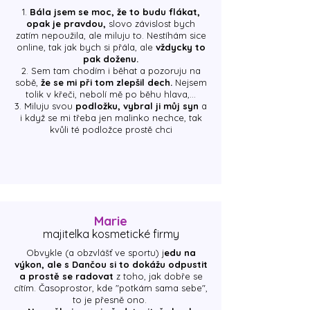
1.
Bála jsem se moc, že to budu flákat,
opak je pravdou,
slovo závislost bych
zatím nepoužila, ale miluju to. Nestíhám sice
online, tak jak bych si přála, ale
vždycky to
pak doženu.
2. Sem tam chodím i běhat a pozoruju na
sobě,
že se mi při tom zlepšil dech.
Nejsem
tolik v křeči, nebolí mě po běhu hlava,...
3. Miluju svou
podložku, vybral ji můj syn
a
i když se mi třeba jen malinko nechce, tak
kvůli té podložce prostě chci
Marie
majitelka kosmetické firmy
​Obvykle (a obzvlášť ve sportu) j
edu na
výkon, ale s Dančou si to dokážu odpustit
a prostě se radovat
z toho, jak dobře se
cítím. Časoprostor, kde "potkám sama sebe",
to je přesně ono. ​