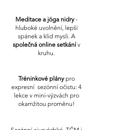
Meditace a jóga nidry
-
hluboké uvolnění, lepší
spánek a klid mysli. A
společná online setkání
v
kruhu.
Tréninkové plány
pro
expresní sezónní očistu: 4
lekce v mini-výzvách pro
okamžitou proměnu!
Sezónní ajurvédské, TČM i