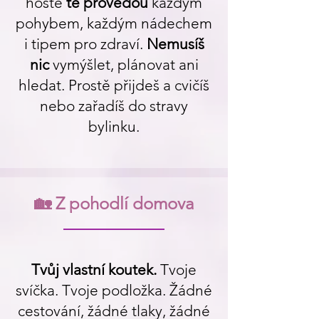
hosté
tě provedou
každým
pohybem, každým nádechem
i tipem pro zdraví.
Nemusíš
nic
vymýšlet, plánovat ani
hledat. Prostě přijdeš a cvičíš
nebo zařadíš do stravy
bylinku.
🏡 Z pohodlí domova
Tvůj vlastní koutek.
Tvoje
svíčka. Tvoje podložka. Žádné
cestování, žádné tlaky, žádné