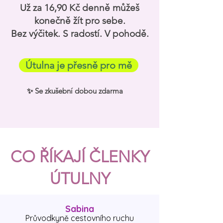
Už za 16,90 Kč denně můžeš
konečně žít pro sebe.
Bez výčitek. S radostí. V pohodě.
Útulna je přesně pro mě
✨ Se zkušební dobou zdarma
CO ŘÍKAJÍ ČLENKY
ÚTULNY
Sabina
Průvodkyně cestovního ruchu