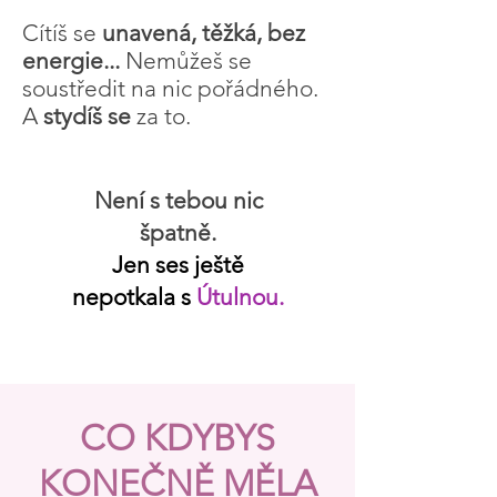
Cítíš se
unavená, těžká, bez
energie...
N
emůžeš
se
soustředit na nic pořádného.
A
stydíš se
za to.
Není s tebou nic
špatně.
Jen ses ještě
nepotkala s
Útulnou.
CO KDYBYS
KONEČNĚ MĚLA