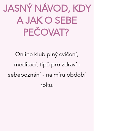
JASNÝ NÁVOD, KDY
A JAK O SEBE
PEČOVAT?
Online klub plný cvičení,
meditací, tipů pro zdraví i
sebepoznání - na míru období
roku.