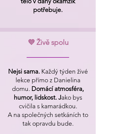
tělo v daný okamžik
potřebuje.
💜 Živě spolu
Nejsi sama.
Každý týden živé
lekce přímo z Danielina
domu.
Domácí atmosféra,
humor, lidskost. J
ako bys
cvičila s kamarádkou.
A na společných setkáních to
tak opravdu bude.