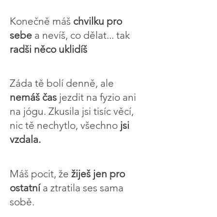
Konečně máš
chvilku pro
sebe
a nevíš, co dělat... tak
radši něco uklidíš
Záda tě bolí denně, ale
nemáš čas
jezdit na fyzio ani
na jógu.
Zkusila jsi tisíc věcí,
nic tě nechytlo, všechno
jsi
vzdala.
Máš pocit, že
žiješ jen pro
ostatní
a ztratila ses sama
sobě.