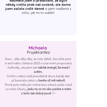
Neuměla jsem si představit, že bych
někdy cvičila jinak než osobně, ale doma
jsem začala cvičit denně
a jsem nadšená z
toho, jak mi to svědčí!
Michaela
Projektantka
Dani....díky díky díky, že toto děláš. Zacvičila jsem
si teď video z března 2023 a sice mám propocený
i kalhotky, ale jsem tak
nabitá energií, že snad i
svítím.
Cvičím s tebou teď pravidelně skoro každý den
už bezmála měsíc a
bedra už mě nebolí.
Prvně jsem měla jen online kurz zdravá záda a teď
co mám Útulnu,
jedu na co mi oko padne a mám
z toho tak dobrý pocit
!!!