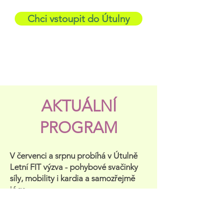
Chci vstoupit do Útulny
AKTUÁLNÍ
PROGRAM
V červenci a srpnu probíhá v Útulně
Letní FIT výzva - pohybové svačinky
síly, mobility i kardia a samozřejmě
jóga...
Členky Útulny mají vždy ještě navíc i