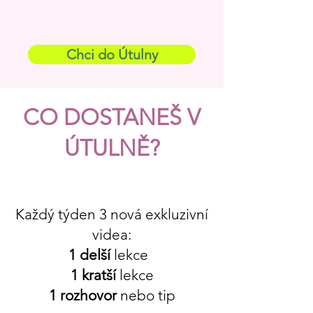
Chci do Útulny
CO DOSTANEŠ V
ÚTULNĚ?
Každý týden 3 nová exkluzivní
videa:
1
delší
lekce
1
kratší
lekce
1 rozhovor
nebo tip