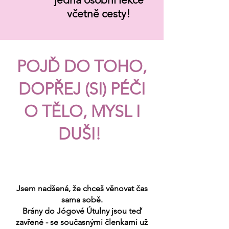
včetně cesty!
POJĎ DO TOHO,
DOPŘEJ (SI) PÉČI
O TĚLO, MYSL I
DUŠI!
Jsem nadšená, že chceš věnovat čas
sama sobě.
Brány do Jógové Útulny jsou teď
zavřené - se současnými členkami už