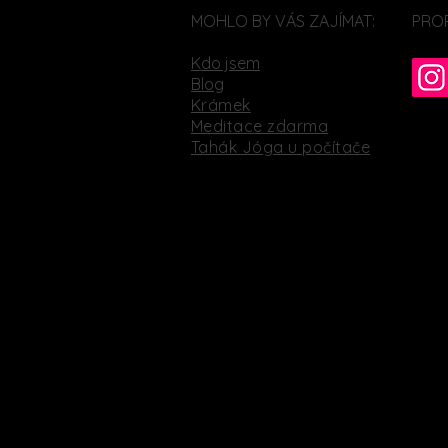
MOHLO BY VÁS ZAJÍMAT:
PRO
Kdo jsem
Blog
Krámek
Meditace zdarma
Tahák Jóga u počítače