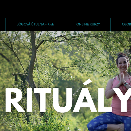
JÓGOVÁ ÚTULNA - Klub
ONLINE KURZY
OSOB