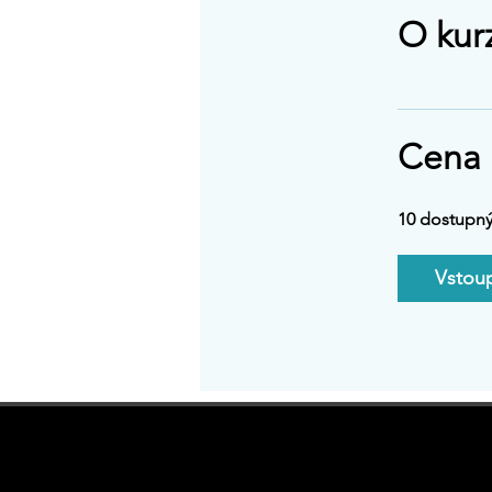
O kur
Cena
10 dostupný
Vstoup