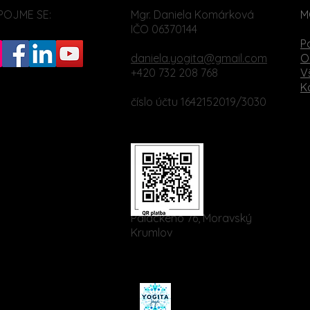
POJME SE:
Mgr. Daniela Komárková
M
IČO 06370144
P
daniela.yogita@gmail.com
O
+420 732 208 768
V
K
číslo účtu 1642152019/3030
Palackého 76, Moravský
Krumlov