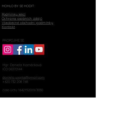
MOHLO BY SE HODIT:
Podmínky lekcí
Ochrana osobních údajů
Všeobecné obchodní podmínky
Kontakt
PROPOJME SE:
Mgr. Daniela Komárková
IČO
06370144
daniela.yogita@gmail.com
+420 732 208 768
číslo účtu
1642152019
/3030
Palackého 76, Moravský Krumlov