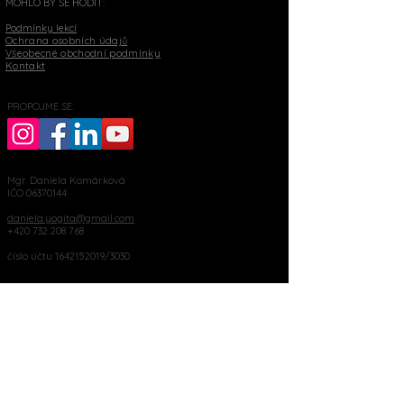
MOHLO BY SE HODIT:
Podmínky lekcí
Ochrana osobních údajů
Všeobecné obchodní podmínky
Kontakt
PROPOJME SE:
Mgr. Daniela Komárková
IČO
06370144
daniela.yogita@gmail.com
+420 732 208 768
číslo účtu
1642152019
/3030
Palackého 76, Moravský Krumlov