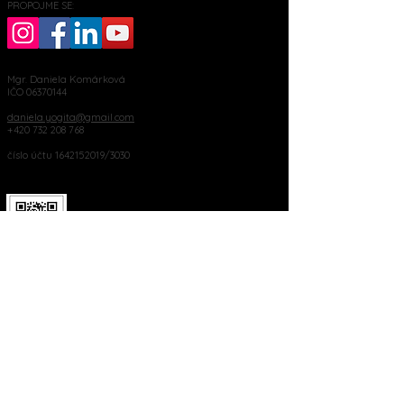
PROPOJME SE:
Mgr. Daniela Komárková
IČO
06370144
daniela.yogita@gmail.com
+420 732 208 768
číslo účtu
1642152019
/3030
Palackého 76, Moravský Krumlov
MOHLO BY VÁS ZAJÍMAT:
Kdo jsem
Blog
Krámek
Meditace zdarma
Tahák Jóga u počítače