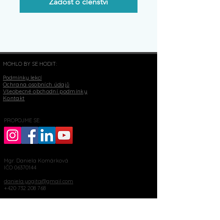
Žádost o členství
MOHLO BY SE HODIT:
Podmínky lekcí
Ochrana osobních údajů
Všeobecné obchodní podmínky
Kontakt
PROPOJME SE:
Mgr. Daniela Komárková
IČO
06370144
daniela.yogita@gmail.com
+420 732 208 768
číslo účtu
1642152019
/3030