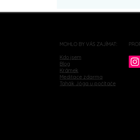
MOHLO BY VÁS ZAJÍMAT:
PRO
Kdo jsem
Blog
Krámek
Meditace zdarma
Tahák Jóga u počítače