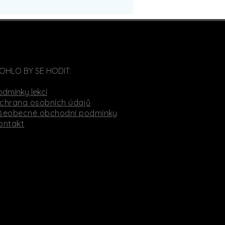
OHLO BY SE HODIT:
odmínky lekcí
chrana osobních údajů
šeobecné obchodní podmínky
ontakt