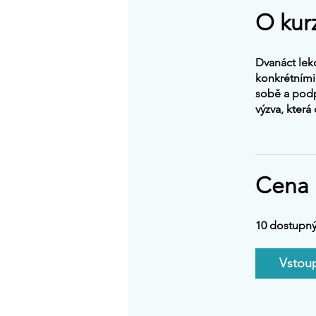
O kur
Dvanáct lekc
konkrétními 
sobě a podpo
výzva, která
Cena
10 dostupný
Vstoup