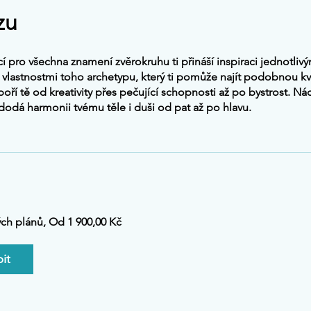
zu
í pro všechna znamení zvěrokruhu ti přináší inspiraci jednotlivým
vlastnostmi toho archetypu, který ti pomůže najít podobnou kval
ří tě od kreativity přes pečující schopnosti až po bystrost. N
 dodá harmonii tvému ​​těle i duši od pat až po hlavu.
ch plánů, Od 1 900,00 Kč
it