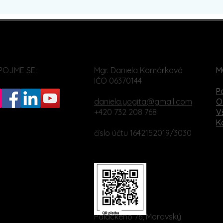
POJME SE:
Mgr. Daniela Komárková
M
IČO 06370144
P
daniela.yogita@gmail.com
O
+420 732 208 768
V
K
číslo účtu 1642152019/3030
Palackého 76, Moravský