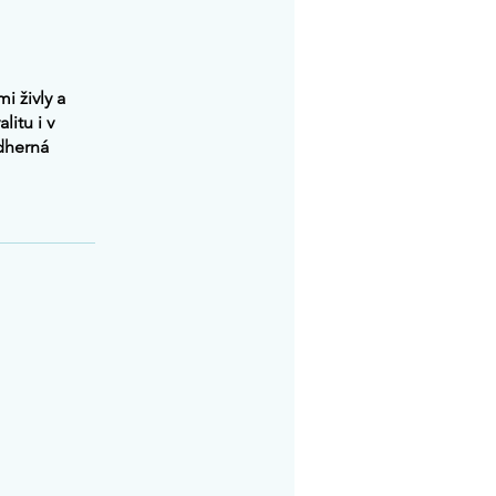
i živly a
itu i v
ádherná