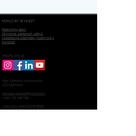
MOHLO BY SE HODIT:
Podmínky lekcí
Ochrana osobních údajů
Všeobecné obchodní podmínky
Kontakt
PROPOJME SE:
Mgr. Daniela Komárková
IČO
06370144
daniela.yogita@gmail.com
+420 732 208 768
číslo účtu
1642152019
/3030