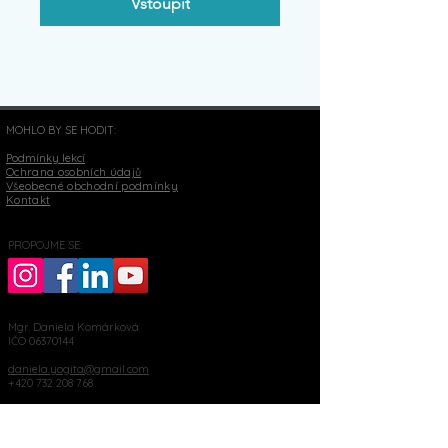
Vstoupit
MOHLO BY SE HODIT:
Podmínky lekcí
Ochrana osobních údajů
Všeobecné obchodní podmínky
Kontakt
PROPOJME SE:
Mgr. Daniela Komárková
IČO
06370144
daniela.yogita@gmail.com
+420 732 208 768
číslo účtu
1642152019
/3030