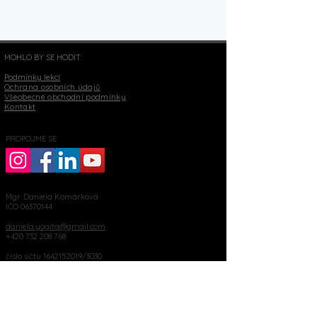
MOHLO BY SE HODIT:
Podmínky lekcí
Ochrana osobních údajů
Všeobecné obchodní podmínky
Kontakt
PROPOJME SE:
Mgr. Daniela Komárková
IČO
06370144
daniela.yogita@gmail.com
+420 732 208 768
číslo účtu
1642152019
/3030