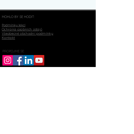
MOHLO BY SE HODIT:
Podmínky lekcí
Ochrana osobních údajů
Všeobecné obchodní podmínky
Kontakt
PROPOJME SE:
Mgr. Daniela Komárková
IČO
06370144
daniela.yogita@gmail.com
+420 732 208 768
číslo účtu
1642152019
/3030