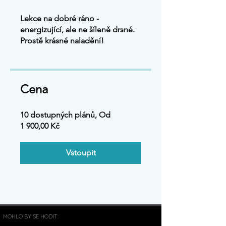
Lekce na dobré ráno -
energizující, ale ne šíleně drsné.
Prostě krásné naladění!
Cena
10 dostupných plánů, Od
1 900,00 Kč
Vstoupit
MOHLO BY SE HODIT: