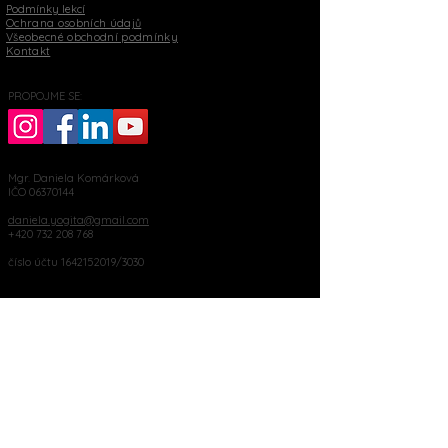
Podmínky lekcí
Ochrana osobních údajů
Všeobecné obchodní podmínky
Kontakt
PROPOJME SE:
Mgr. Daniela Komárková
IČO
06370144
daniela.yogita@gmail.com
+420 732 208 768
číslo účtu
1642152019
/3030
Palackého 76, Moravský Krumlov
MOHLO BY VÁS ZAJÍMAT: