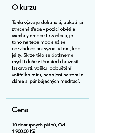
O kurzu
Tahle výzva je dokonalá, pokud jsi
ztracená třeba v pozici oběti a
všechny emoce tě zahlcují, je
toho na tebe moc a už se
nezvládneš ani vyznat v tom, kdo
jsi ty. Skrze tělo se dotkneme
mysli i duše v tématech hravosti,
laskavosti, vděku, odpuštění,
vnitřního míru, napojení na zemi a
dáme si pár báječných meditací.
Cena
10 dostupných plánů, Od
1 900,00 Kč