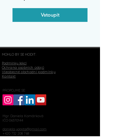
Vstoupit
MOHLO BY SE HODIT:
Podmínky lekcí
Ochrana osobních údajů
Všeobecné obchodní podmínky
Kontakt
PROPOJME SE:
Mgr. Daniela Komárková
IČO
06370144
daniela.yogita@gmail.com
+420 732 208 768