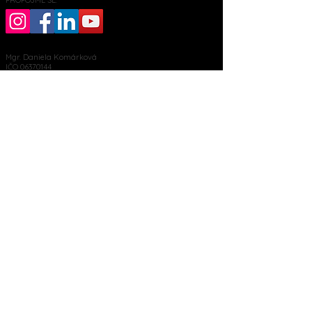
PROPOJME SE:
Mgr. Daniela Komárková
IČO
06370144
daniela.yogita@gmail.com
+420 732 208 768
číslo účtu
1642152019
/3030
Palackého 76, Moravský Krumlov
MOHLO BY VÁS ZAJÍMAT:
Kdo jsem
Blog
Krámek
Meditace zdarma
Tahák Jóga u počítače