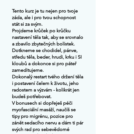
Tento kurz je tu nejen pro tvoje
záda, ale i pro tvou schopnost
stát si za svým.
Projdeme krůček po krůčku
nastavení těla tak, aby se srovnalo
a zbavilo zbytečných bolístek.
Dotkneme se chodidel, pánve,
středu těla, beder, hrudi, krku i SI
kloubů a dokonce si pro páteř
zameditujeme.
Dokonalý restart tvého držení těla
i postavení čelem k životu, jeho
radostem a výzvám - kolikrát jen
budeš potřebovat.
V bonusech si dopřeješ péči
myofasciální masáží, naučíš se
tipy pro migrénu, pozice pro
zánět sedacího nervu a dám ti pár
svých rad pro sebevědomé