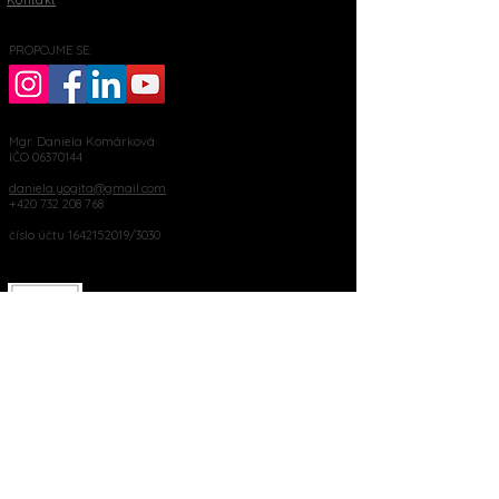
Kontakt
PROPOJME SE:
Mgr. Daniela Komárková
IČO
06370144
daniela.yogita@gmail.com
+420 732 208 768
číslo účtu
1642152019
/3030
Palackého 76, Moravský Krumlov
MOHLO BY VÁS ZAJÍMAT:
Kdo jsem
Blog