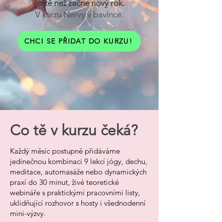
ještě než začne nový rok.
V kurzu Nervy v bavlnce.
CHCI SE PŘIDAT DO KURZU!
Co tě v kurzu čeká?
Každý měsíc postupně přidáváme
jedinečnou kombinaci 9 lekcí jógy, dechu,
meditace, automasáže nebo dynamických
praxí do 30 minut, živé teoretické
webináře s praktickými pracovními listy,
uklidňující rozhovor s hosty i všednodenní
mini-výzvy.