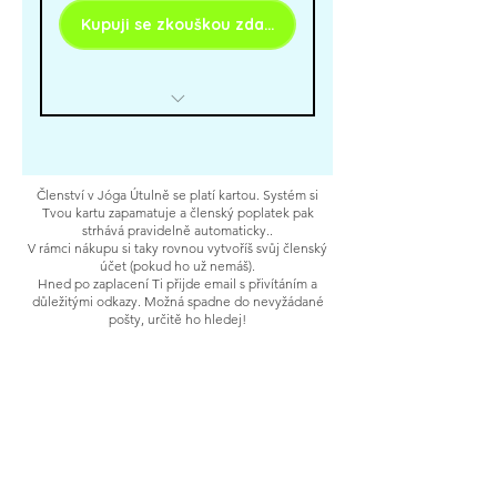
Kupuji se zkouškou zdarma
+ Sebepoznávací cvičení s
pracovními listy
+ Osobní konzultace na Tvé
téma
👉 3měsíční program NERVY V
+ Výhodné ceny pro osobní
BAVLNCE živě ve FB skupině
workshopy v Jóga Pokojíčku
👉 Jógová Útulna - již 28 jóga
Členství v Jóga Útulně se platí kartou. Systém si
kurzů a výzev v Knihovně
Tvou kartu zapamatuje a členský poplatek pak
strhává pravidelně automaticky..
+ 9 nových lekcí jógy i
V rámci nákupu si taky rovnou vytvoříš svůj členský
účet (pokud ho už nemáš).
terapeutických pohybů
Hned po zaplacení Ti přijde email s přivítáním a
měsíčně
důležitými odkazy. Možná spadne do nevyžádané
pošty, určitě ho hledej!
+ Meditace, dechová cvičení a
automasáže
+ Posilovací i kardio lekce
jako doplněk
+ Inspirace pro zdraví podle
ajurvédy i TČM od Danči i
hostů