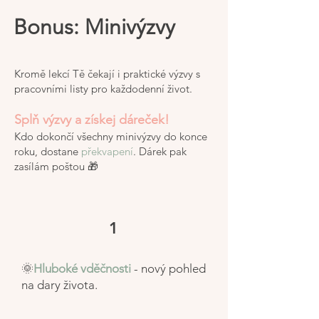
Bonus: Minivýzvy
Kromě lekcí Tě čekají i praktické výzvy s
pracovními listy pro každodenní život.
Splň výzvy a získej dáreček!
Kdo dokončí všechny minivýzvy do konce
roku, dostane
překvapení
. Dárek pak
zasílám poštou 🎁
1
🌞
Hluboké vděčnosti
- nový pohled
na dary života.