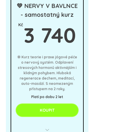
💚 NERVY V BAVLNCE
- samostatný kurz
3 740
Kč
3 740
🌞 Kurz teorie i praxe jógové péče
o nervový systém. Odplavení
stresových hormonů aktivnějším i
klidným pohybem. Hluboká
regenerace dechem, meditací,
auto-masáží. S neomezeným
přístupem na 2 roky.
Platí po dobu 2 let
KOUPIT