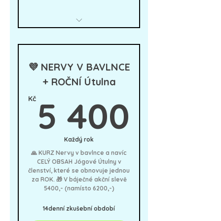
👉 3měsíční program NERVY V
BAVLNCE živě ve FB skupině
👉 Jógová Útulna - již 28 jóga
💜 NERVY V BAVLNCE
kurzů a výzev v Knihovně
+ ROČNÍ Útulna
+ 9 nových lekcí jógy i
5 40
terapeutických pohybů
Kč
5 400
měsíčně
+ Meditace, dechová cvičení a
automasáže
Každý rok
+ Posilovací i kardio lekce
🙏 KURZ Nervy v bavlnce a navíc
jako doplněk
CELÝ OBSAH Jógové Útulny v
členství, které se obnovuje jednou
+ Inspirace pro zdraví podle
za ROK. 🎁 V báječné akční slevě
ajurvédy i TČM od Danči i
5400,- (namísto 6200,-)
hostů
+ Měsíční tipy na malé domácí
14denní zkušební období
rituály podle kola roku