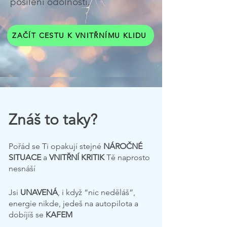
posílení odolnosti.
ZAČÍT CESTU K VNITŘNÍMU KLIDU
Znáš to taky?
Pořád se Ti opakují stejné
NÁROČNÉ
SITUACE
a
VNITŘNÍ KRITIK
Tě naprosto
nesnáší
Jsi
UNAVENÁ
, i když “nic neděláš”,
energie nikde, jedeš na autopilota a
dobíjíš se
KAFEM