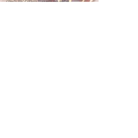
chvílí zaobírám tlakem na sebe.
Stres a vypětí byli důvodem mé domnělé
neplodnosti a migrén mého muže, které
jsme společně rozklíčovali.
Na osobních lekcích a shiatsu terapiích s
klientkami řeším často právě zaťatost ze
světa, který po nás pořád něco chce, a
my už přitom nezvládáme ani vybavit si
správná slova...
Studiu zdraví podle Západu i Východu už
jsem věnovala roky (a jmění :-D) a vrací
se v radosti, se kterou se moje klientky
objevují svůj potenciál a nachází
netušené zdroje energie.
Nic složitého, pár pravidel a selský
rozum, díky kterým budeš sama sobě
terapeutkou i Ty.
Těším i na opečování Tvých nervů!