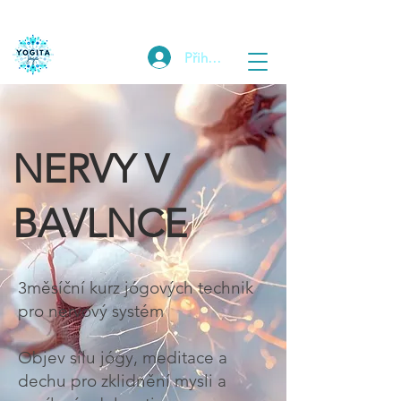
Přihlásit
NERVY V
BAVLNCE
3měsíční kurz jógových technik
pro nervový systém
Objev sílu jógy, meditace a
dechu pro zklidnění mysli a