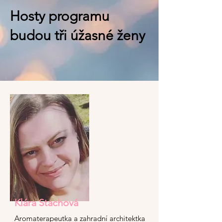
Hosty programu
budou tři úžasné ženy
Klára Stachová
Aromaterapeutka a zahradní architektka