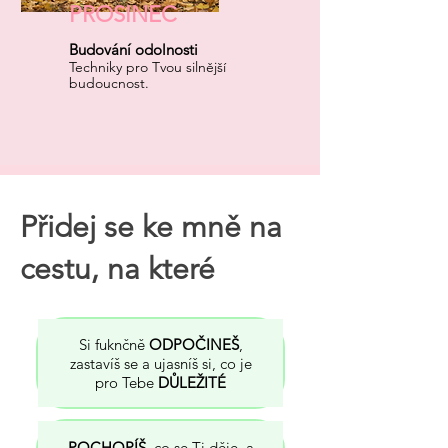
PROSINEC
Budování odolnosti
Techniky pro Tvou silnější
budoucnost.
Přidej se ke mně na
cestu, na které
Si fuknčně
ODPOČINEŠ
,
zastavíš se a ujasníš si, co je
pro Tebe
DŮLEŽITÉ
POCHOPÍŠ
, co se Ti děje, a