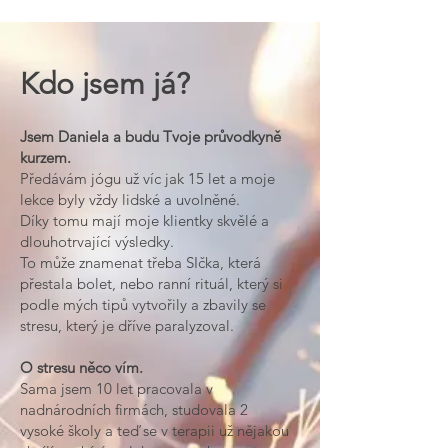
Kdo jsem já?
Jsem Daniela a budu Tvoje průvodkyně
kurzem.
Předávám jógu už víc jak 15 let a moje
lekce byly vždy lidské a uvolněné.
Díky
tomu mají moje klientky skvělé a
dlouhotrvající výsledky.
To může znamenat třeba SIčka, která
přestala bolet, nebo ranní rituál, který si
podle mých tipů vytvořily a zbavily se
stresu, který je dříve paralyzoval.​
O stresu něco vím.
Sama jsem 10 let pracovala v
nadnárodních firmách, studovala 2
vysoké školy a teď se v terapii už nějakou