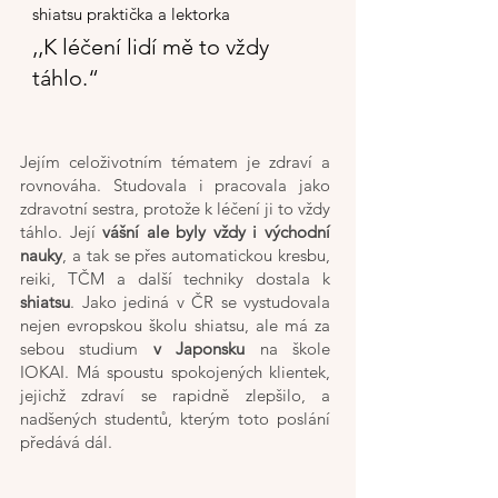
shiatsu praktička a lektorka
‚‚K léčení lidí mě to vždy
táhlo.“
Jejím celoživotním tématem je zdraví a
rovnováha. Studovala i pracovala jako
zdravotní sestra, protože k léčení ji to vždy
táhlo. Její
vášní ale byly vždy i východní
nauky
, a tak se přes automatickou kresbu,
reiki, TČM a další techniky dostala k
shiatsu
. Jako jediná v ČR se vystudovala
nejen evropskou školu shiatsu, ale má za
sebou studium
v Japonsku
na škole
IOKAI. Má spoustu spokojených klientek,
jejichž zdraví se rapidně zlepšilo, a
nadšených studentů, kterým toto poslání
předává dál.