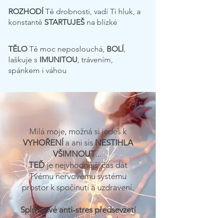
​ROZHODÍ
Tě drobnosti, vadí Ti hluk, a
konstantě
STARTUJEŠ
na blízké
​TĚLO
Tě moc neposlouchá,
BOLÍ
,
laškuje s
IMUNITOU
, trávením,
spánkem i váhou
Milá moje, možná si jedeš k
VYHOŘENÍ
a ani sis
NESTIHLA
VŠIMNOUT
...
TEĎ
je nejvhodnější čas dát
Tvému nervovému systému
prostor k spočinutí a uzdravení.
Splň si své anti-stres předsevzetí