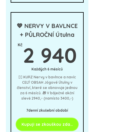
👉3měsíční program jógy,
dechu a meditace pro
nervový systém
💙 NERVY V BAVLNCE
* 1. stres, 2. trauma, 3.
+ PŮLROČNÍ Útulna
polyvagální teorie
2 94
* 9 lekcí pohybu a relaxace ke
Kč
2 940
každému z témat
* Meditace, dechová cvičení,
auto-masáže, somatické
Každých 6 měsíců
cviky
🧘‍♀️ KURZ Nervy v bavlnce a navíc
* 3 živé webináře s odpověďmi
CELÝ OBSAH Jógové Útulny v
a pracovními listy
členství, které se obnovuje jednou
za 6 měsíců. 🎁 V báječné akční
* 3 rozhovory s hosty
slevě 2940,- (namísto 3400,-)
* Antistresové mini-výzvy
7denní zkušební období
Lekce se ODEMYKAJÍ postupně
v členské sekci webu
Kupuji se zkouškou zdarma