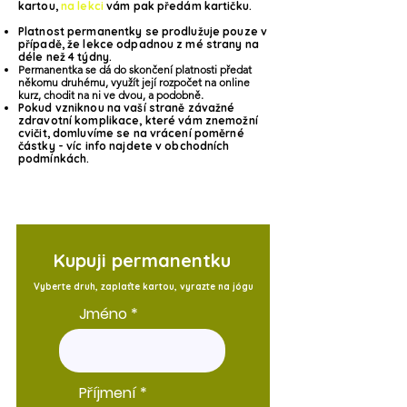
kartou,
na lekci
vám pak předám kartičku.
Platnost permanentky se prodlužuje pouze v
případě, že lekce odpadnou z mé strany na
déle než 4 týdny.
Permanentka se dá do skončení platnosti předat
někomu druhému, využít její rozpočet na online
kurz, chodit na ni ve dvou, a podobně.
Pokud vzniknou na vaší straně závažné
zdravotní komplikace, které vám znemožní
cvičit, domluvíme se na vrácení poměrné
částky - víc info najdete v obchodních
podmínkách.
Kupuji permanentku
Vyberte druh, zaplaťte kartou, vyrazte na jógu
Jméno
Příjmení