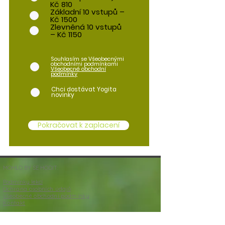
Kč 810
Základní 10 vstupů –
Kč 1500
Zlevněná 10 vstupů
– Kč 1150
Souhlasím se Všeobecnými
obchodními podmínkami
Všeobecné obchodní
podmínky
Chci dostávat Yogita
novinky
Pokračovat k zaplacení
MOHLO BY SE HODIT:
Podmínky lekcí
Ochrana osobních údajů
Všeobecné obchodní podmínky
Kontakt