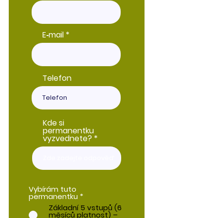
E‑mail
Telefon
Kde si
permanentku
vyzvednete?
Vybírám tuto
permanentku
*
Základní 5 vstupů (6
měsíců platnost) –