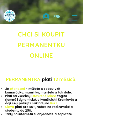
Přihlásit
CHCI SI KOUPIT
PERMANENTKU
ONLINE
PERMANENTKA
platí
12 měsíců
.
Je
přenosná
- můžete
s sebou vzít
kamarádku, maminku, manžela a tak dále.
Platí na všechny
Otevřené le
kc
e
Yogita
(jemné i dynamické, v Ivančicích i Krumlově) a
dají se jí pokrýt i náklady na
Kurz
.
Sleva
platí pro 60+, rodiče na rodičovské a
studenty do 25ti.
Tady na internetu si objednáte a zaplatíte