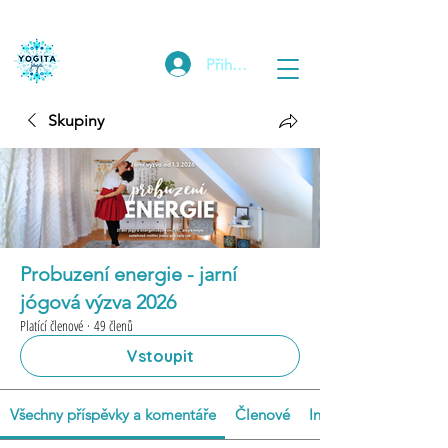
Přihlásit
Skupiny
Probuzení energie - jarní
jógová výzva 2026
Platící členové
·
49 členů
Vstoupit
Všechny příspěvky a komentáře
Členové
Info o výzvě