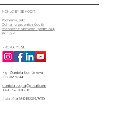
MOHLO BY SE HODIT:
Podmínky lekcí
Ochrana osobních údajů
Všeobecné obchodní podmínky
Kontakt
PROPOJME SE:
Mgr. Daniela Komárková
IČO
06370144
daniela.yogita@gmail.com
+420 732 208 768
číslo účtu
1642152019
/3030
Palackého 76, Moravský Krumlov