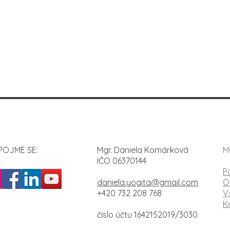
POJME SE:
Mgr. Daniela Komárková
M
IČO 06370144
P
daniela.yogita@gmail.com
O
+420 732 208 768
V
K
číslo účtu 1642152019/3030