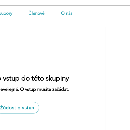
oubory
Členové
O nás
o vstup do této skupiny
neveřejná. O vstup musíte zažádat.
Žádost o vstup