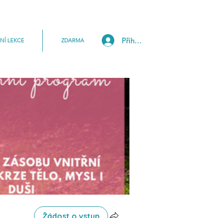
Přihlásit
NÍ LEKCE
ZDARMA
Žádost o vstup