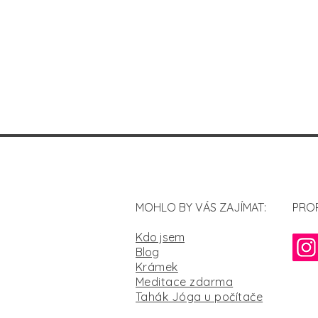
MOHLO BY VÁS ZAJÍMAT:
PRO
Kdo jsem
Blog
Krámek
Meditace zdarma
Tahák Jóga u počítače