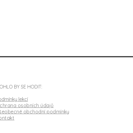
OHLO BY SE HODIT:
odmínky lekcí
chrana osobních údajů
šeobecné obchodní podmínky
ontakt