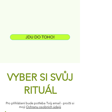
JDU DO TOHO!
VYBER SI SVŮJ
RITUÁL
Pro přihlášení bude potřeba Tvůj email - pročti si
moji
Ochranu osobních údajů