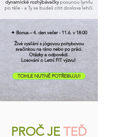
dynamické rozhýbávačky
posunou lymfu
po těle - a Ty se budeš cítit doslova lehčí.
✦ Bonus – 4. den večer - 11.6. v 18:00​
Živé vysílání s jógovou pohybovou
svačinkou na ráno nebo po práci.
Otázky a odpovědi.
Losování o Letní FIT výzvu!
TOHLE NUTNĚ POTŘEBUJU!
PROČ JE
TEĎ