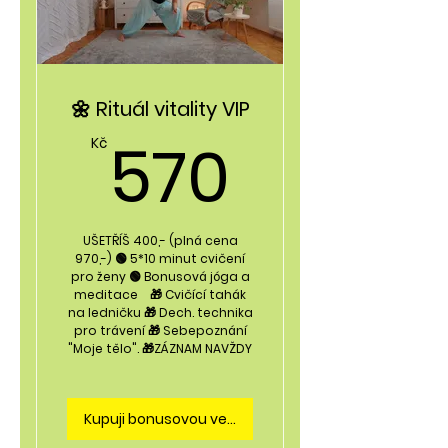
a zpětnou vazbu
🌼 Rituál vitality VIP
570Kč
570
Kč
UŠETŘÍŠ 400,- (plná cena
970,-) 🟢 5*10 minut cvičení
pro ženy 🟢 Bonusová jóga a
meditace 🎁 Cvičící tahák
na ledničku 🎁 Dech. technika
pro trávení 🎁 Sebepoznání
"Moje tělo". 🎁ZÁZNAM NAVŽDY
Kupuji bonusovou verzi