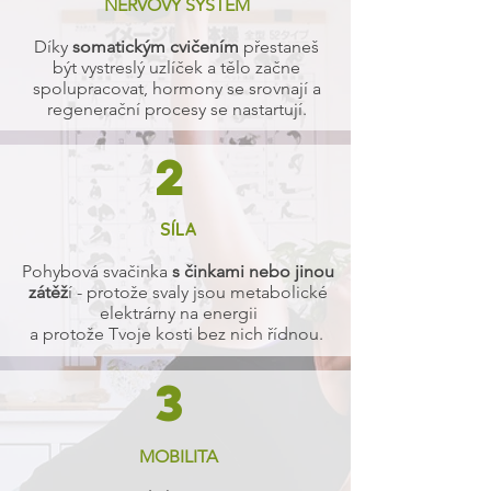
NERVOVÝ SYSTÉM
Díky
somatickým cvičením
přestaneš
být vystreslý uzlíček a tělo začne
spolupracovat, hormony se srovnají a
regenerační procesy se nastartují.
2
SÍLA
Pohybová svačinka
s činkami nebo jinou
zátěž
í - protože svaly jsou metabolické
elektrárny na energii
a protože Tvoje kosti bez nich řídnou.
3
MOBILITA