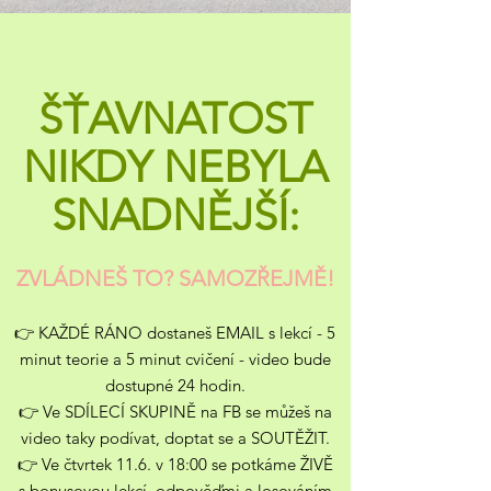
ŠŤAVNATOST
NIKDY NEBYLA
SNADNĚJŠÍ:
ZVLÁDNEŠ TO? SAMOZŘEJMĚ!
👉 KAŽDÉ RÁNO dostaneš EMAIL s lekcí - 5
minut teorie a 5 minut cvičení - video bude
dostupné 24 hodin.
👉 Ve SDÍLECÍ SKUPINĚ na FB se můžeš na
video taky podívat, doptat se a SOUTĚŽIT.
👉 Ve čtvrtek 11.6. v 18:00 se potkáme ŽIVĚ
s bonusovou lekcí, odpověďmi a losováním