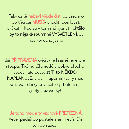
Taky už tě
nebaví všude číst
, co všechno
po třicítce
MUSÍŠ
- chodit, posilovat,
skákat... Kdo se v tom má vyznat - c
htělo
by to nějaké souhrnné VYSVĚTLENÍ
, ať
máš konečně jasno!
Jsi
PŘIPRAVENÁ
cvičit - je krásně, energie
stoupá, Tvému tělu nedělá dobře dlouho
sedět - ale bože,
ať Ti to NĚKDO
NAPLÁNUJE,
a dá Ti upomínku, Ty máš
zařizovat dárky pro učitelky, balení na
výlety a uzávěrky!
Je toho moc a ty vzorově
PŘETÍŽENÁ
.
Večer padáš do postele a ani nevíš, čím
ten den začal.