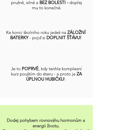
pružně, silně a
BEZ BOLESTI -
dopřej
mu to konečně.
Ke konci školního roku jedeš na
ZÁLOŽNÍ
BATERKY
- pojď si
DOPLNIT ŠŤÁVU!
Je to
POPRVÉ
, kdy tenhle komplexní
kurz pouštím do éteru - a proto je
ZA
ÚPLNOU HUBIČKU
!
Dodej pohybem rovnováhu hormonům a
energii životu.