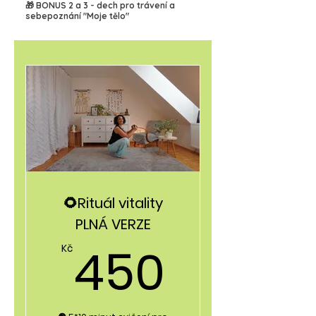
🎁 BONUS 2 a 3 - dech pro trávení a
sebepoznání "Moje tělo"
🌻Rituál vitality
PLNÁ VERZE
450Kč
450
Kč