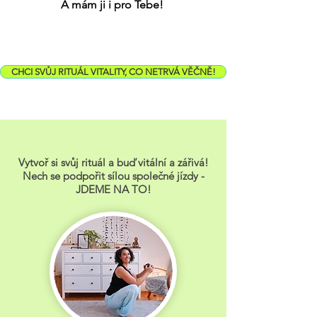
A mám ji i pro Tebe!
CHCI SVŮJ RITUÁL VITALITY, CO NETRVÁ VĚČNĚ!
Vytvoř si svůj rituál a buď vitální a zářivá!
Nech se podpořit sílou společné jízdy -
JDEME NA TO!