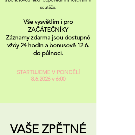
soutěže.
Vše vysvětlím i pro
ZAČÁTEČNÍKY
Záznamy zdarma jsou dostupné
vždy 24 hodin a bonusově 12.6.
do půlnoci.
STARTUJEME V PONDĚLÍ
8.6.2026 v 6:00
VAŠE ZPĚTNÉ