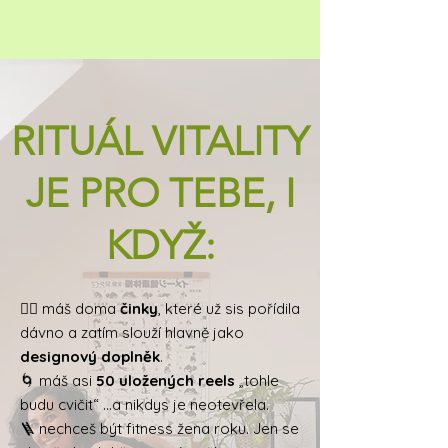
trávení
Bonus - Sebepoznávací
cvičení "Moje tělo" s
pracovním listem
RITUÁL VITALITY
JE PRO TEBE, I
KDYŽ:
🏋️‍♀️ máš doma
činky
, které už sis pořídila
dávno a zatím slouží hlavně jako
designový doplněk
.
🌀 máš asi
50 uložených reels
„tohle
budu cvičit“ …a nikdys je neotevřela.
🪜 nechceš být fitness žena roku. Jen se