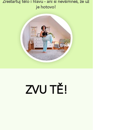
Zrestartuj tělo i hlavu - ani si nevšimneš, že už
je hotovo!
ZVU TĚ!