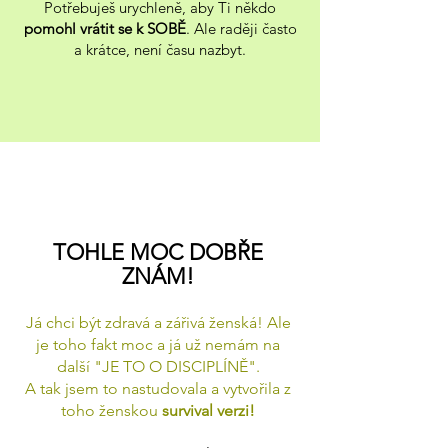
Potřebuješ urychleně, aby Ti někdo
pomohl vrátit se k
SOBĚ
. Ale raději často
a krátce, není času nazbyt.
TOHLE MOC DOBŘE
ZNÁM!
Já chci být zdravá a zářivá ženská! Ale
je toho fakt moc a já už nemám na
další "JE TO O DISCIPLÍNĚ".
A tak jsem to nastudovala a vytvořila z
toho ženskou
survival verzi!