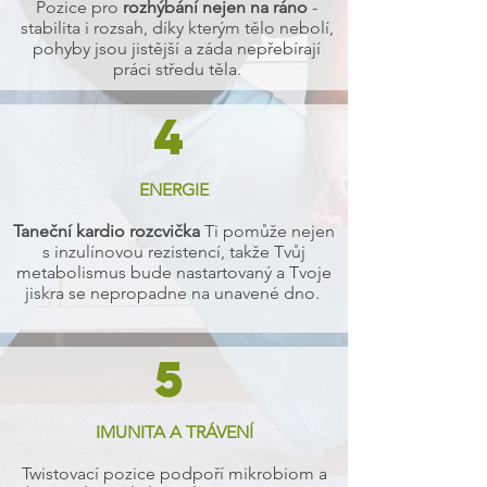
Pozice pro
rozhýbání nejen na ráno
-
stabilita i rozsah, díky kterým tělo nebolí,
pohyby jsou jistější a záda nepřebírají
práci středu těla.
4
ENERGIE
Taneční kardio rozcvička
Ti pomůže nejen
s inzulínovou rezistencí, takže Tvůj
metabolismus bude nastartovaný a Tvoje
jiskra se nepropadne na unavené dno.
5
IMUNITA A TRÁVENÍ
Twistovací pozice podpoří mikrobiom a