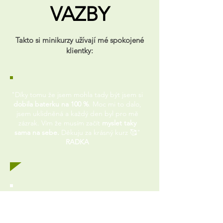
VAZBY
Takto si minikurzy užívají mé spokojené
klientky:
"Díky tomu že jsem mohla tady být jsem si
dobila baterku na 100 %
. Moc mi to dalo,
jsem uklidněná a každý den byl pro mě
zázrak. Vím že musím začít
myslet taky
sama na sebe.
Děkuju za krásný kurz 🥰"
RADKA
"Za mě skvělý způsob
dobití energie,
relax,
a hlavně Rande se sebou – čas pro
sebe, čas, kdy si mohu pod skvělým