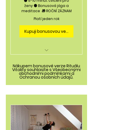
🟢 5*10 minut cvičení pro
ženy 🟢 Bonusová jóga a
meditace 🎁 ROČNÍ ZÁZNAM
Platí jeden rok
Kupuji bonusovou verzi
Dostupné celý rok
Nákupem bonusové verze Rituálu
Vitality souhlasíte s Všeobecnými
5* LEKCE 10 minut - Teorie
obchodními podmínkami a
a praxe
Ochranou osobních údajů.
Bonusové vysílání s
odpověďmi 11.4. v 18:00
Videa dostupná v emailu
a přehledné členské sekci
Sdílecí skupina pro otázky