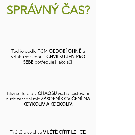
SPRÁVNÝ ČAS?
Teď je podle TČM
OBDOBÍ OHNĚ
a
vztahu se sebou -
CHVILKU JEN PRO
SEBE
potřebuješ jako sůl.
Blíží se léto a v
CHAOSU
všeho cestování
bude zásadní mít
ZÁSOBNÍK CVIČENÍ NA
KDYKOLIV A KDEKOLIV.
Tvé tělo se chce
V LÉTĚ CÍTIT LEHCE
,