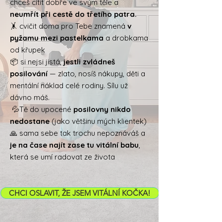
chceš cítit dobře ve svým těle a
neumřít při cestě do třetího patra.
🤸 cvičit doma pro Tebe znamená
v
pyžamu mezi pastelkama
a drobkama
od křupek
📦 si nejsi jistá,
jestli zvládneš
posilování
— zlato, nosíš nákupy, děti a
mentální náklad celé rodiny. Sílu už
dávno máš.
💦Tě do upocené
posilovny nikdo
nedostane
(jako většinu mých klientek)
🙏 sama sebe tak trochu nepoznáváš a
je na čase najít zase tu vitální babu
,
která se umí radovat ze života
CHCI OSLAVIT, ŽE JSEM VITÁLNÍ KOČKA!