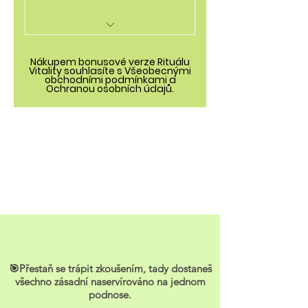
Tvůj napořád
Nákupem bonusové verze Rituálu
Vitality souhlasíte s Všeobecnými
5* LEKCE 10 minut - Teorie
obchodními podmínkami a
a praxe
Ochranou osobních údajů.
Bonusové vysílání s
odpověďmi 11.4. v 18:00
Videa dostupná v emailu
a v přehledné členské
sekci
Sdílecí skupina pro otázky
a zpětnou vazbu
Bonus - Ebook s teorií a
🎯Přestaň se trápit zkoušením, tady dostaneš
tahákem na ledničku
všechno zásadní naservírováno na jednom
podnose.
Bonus - Kriya pro lepší