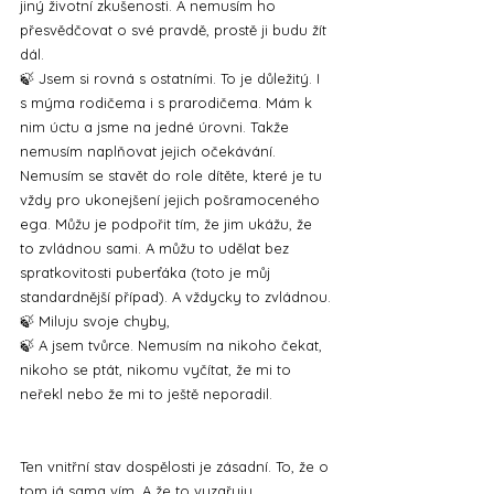
jiný životní zkušenosti. A nemusím ho 
přesvědčovat o své pravdě, prostě ji budu žít 
dál.
🍃 Jsem si rovná s ostatními. To je důležitý. I 
s mýma rodičema i s prarodičema. Mám k 
nim úctu a jsme na jedné úrovni. Takže 
nemusím naplňovat jejich očekávání. 
Nemusím se stavět do role dítěte, které je tu 
vždy pro ukonejšení jejich pošramoceného 
ega. Můžu je podpořit tím, že jim ukážu, že 
to zvládnou sami. A můžu to udělat bez 
spratkovitosti puberťáka (toto je můj 
standardnější případ). A vždycky to zvládnou.
🍃 Miluju svoje chyby, 
🍃 A jsem tvůrce. Nemusím na nikoho čekat, 
nikoho se ptát, nikomu vyčítat, že mi to 
neřekl nebo že mi to ještě neporadil. 
Ten vnitřní stav dospělosti je zásadní. To, že o 
tom já sama vím. A že to vyzařuju. 