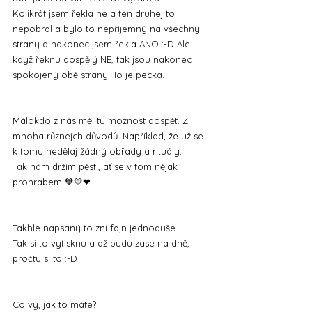
Kolikrát jsem řekla ne a ten druhej to 
nepobral a bylo to nepříjemný na všechny 
strany a nakonec jsem řekla ANO :-D Ale 
když řeknu dospělý NE, tak jsou nakonec 
spokojený obě strany. To je pecka.
Málokdo z nás měl tu možnost dospět. Z 
mnoha různejch důvodů. Například, že už se 
k tomu nedělaj žádný obřady a rituály.
Tak nám držím pěsti, ať se v tom nějak 
prohrabem 🧡💛❤
Takhle napsaný to zní fajn jednoduše.
Tak si to vytisknu a až budu zase na dně, 
pročtu si to :-D
Co vy, jak to máte?