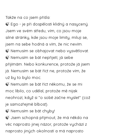
Takže na co jsem přišla: 
🍃 Ego - je při dospělosti klidný a nasycený. 
Jsem ve svém středu, vím, co jsou moje 
silné stránky, kde jsou moje limity, miluji se,  
jsem na sebe hodná a vím, že nic nevím.
🍃 Nemusím se obhajovat nebo vysvětlovat. 
🍃 Nemusím se bát nepřijetí, já sebe 
přijímám. Nebo konkurence, protože já jsem 
já. Nemusím se bát říct ne, protože vím, že 
už by to bylo moc. 
🍃 Nemusím se bát říct někomu, že se mi 
moc líbilo, co udělal, protože mě nijak 
neohrozí, když si "o sobě začne myslet" (což 
je samozřejmě blbost). 
🍃 Nemusím se bát chyby! 
🍃 Jsem schopná přijmout, že má někdo na 
věc naprosto jinej názor, protože vychází z 
naprosto jiných okolností a má naprosto 