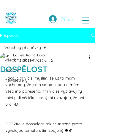
Přihlásit
Příspěvek
Všechny příspěvky
Daniela Komárková
Všechny příspěvky
10. 10. 2021
Minut čtení: 2
DOSPĚLOST
Osobní
Jako, čím víc si myslím, že už to mám 
Newslettery
vychytaný, že jsem sama sebou a mám 
všechno pořešeno, tím víc se vyplavují ty 
mini pidi věcičky, který mi ukazujou, že ani 
prd :-D
PODZIM je dospělost, tak se možná proto 
vyvalujou témata s tím spojený 🍁🍂