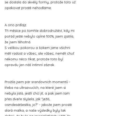
se dostala do skvělý formy, protože toto už 
opakovat prostě nehodláme.
A ono prdlajz.
Tři měsíce po tomhle dobrodružství, kdy mi 
pořád ještě nebylo úplně 100%, jsem zjsitila, 
že jsem těhotná.
S velikou pokorou a šokem jsme všichni 
měli radost a vůbec, ale vůbec, neměli chuť 
někomu něco říkat, protože toto byl 
opravdu jen náš intimní zázrak.
Prožila jsem pár srandovních momentů - 
třeba na ultrazvucích, na které jsem si 
nebyla jistá, jestli chci jít, a pak jsem tam 
přes dveře slyšela, jak "ježiš, 
osmdesátšestka, jo?" - jakože jsem prostě 
stará matka, a naše výsledky byly tak 