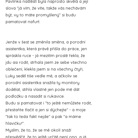
Pavlínka naštěstí byla naprosto skvělá a její 
slova "já vím, že víte, takže vás nechávám 
být, vy to máte promyšlený" si budu 
pamatovat nafurt.
Jenže v šest se změnila směna, a porodní 
asistentka, která právě přišla do práce, jen 
spráskla ruce - já mezitím prostě řekla, že 
jdu asi rodit, strhala jsem ze sebe všechno 
oblečení, klekla jsem si na všechny čtyři, 
Luky seděl tiše vedle mě, a ačkoliv se 
porodní asistentka snažila ty monitory 
dodělat, stihla vlastně jen pode mě dát 
podložku a nasadit si rukavice. 
Budu si pamatovat i "to ještě nemůžete rodit, 
přestaňte tlačit a jen si dýchejte" - a moje 
"tak to teda fakt nejde" a pak "a máme 
hlavičku!".
Myslím, že to, že se mě okolí snaží 
přesvědčit, že to ještě určitě není ono, a já 