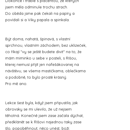
Dokonce i trable s placentou, ze kterých 
jsem měla odminule trochu strach.
Do oběda jsme pak čekali na papíry a 
povídali si a Viky papala a spinkala.
Být doma, nahatá, špinavá, s vlastní 
sprchnou, vlastním záchodem, bez uklizeček, 
co říkají "vy se ještě budete divit" na to, že 
mám miminko u sebe v posteli, s Ríšou, 
kterej nemusí přijít jen nafešákovanej na 
návštěvu, se všema mastičkama, oblečkama 
a podobně, to bylo prostě krásný.
Pro mě ano.
Lekce šest byla, když jsem připustila, jak 
obrovsky se mi ulevilo, že už nejsem 
těhotná. Konečně jsem zase začala dýchat, 
předklánět se k Ríšovi najednou taky zase 
šlo, popoběhnout, něco unést, boží.