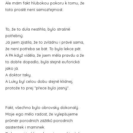
Ale mám fakt hlubokou pokoru k tomu, že 
toto prostě není samozřejmost.
To, že to dula nestihla, bylo strašně 
potřebný. 
Já jsem zjistila, že to zvládnu i právě sama, 
že není potřeba se bát. To byla lekce pět.
A PA když viděla, že jsem měla pravdu a že 
to dobře dopadlo, byla stejně euforická 
jako já. 
A doktor taky.
A Luky byl celou dobu stejně klidnej, 
protože to prej "přece bylo jasný".
Fakt, všechno bylo obrovsky dokonalý.
Moje ego mělo radost, že vylepšujeme 
průměr porodních zážitků porodních 
asistentek i maminek.