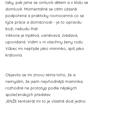
taky, pak jsme se omluvili dětem a v klidu se 
domluvili. Momentálně se cítím úžasně 
podpořená a prakticky rovnocenná co se 
týče práce a domácnosti - je to opravdu 
boží, nebudu lhát.
Viktorie je trpělivá, usměvavá, zvědavá, 
upovídaná. Vidím v ní všechny ženy rodu. 
Vůbec mi nepřijde jako miminko, spíš jako 
královna.
Objevilo se mi znovu téma toho, že si 
nemyslím, že jsem nejvhodnější maminka, 
rozhodně ne prototyp podle nějakých 
společenských představ.
JENŽE tentokrát mi to je vlastně dost jedno.
Pocity viny, které jsem prožívala s Ríšánkem, 
teď vidím hlavně jako rozdíl mezi tím, jak 
bych si představovala dokonalé dny. A vím, 
že moje představy jsou prostě... Velmi často 