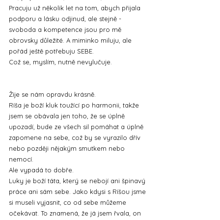
Pracuju už několik let na tom, abych přijala 
podporu a lásku odjinud, ale stejně - 
svoboda a kompetence jsou pro mě 
obrovsky důležité. A miminko miluju, ale 
pořád ještě potřebuju SEBE. 
Což se, myslím, nutně nevylučuje.
Žije se nám opravdu krásně.
Ríša je boží kluk toužící po harmonii, takže 
jsem se obávala jen toho, že se úplně 
upozadí, bude ze všech sil pomáhat a úplně 
zapomene na sebe, což by se vyrazilo dřív 
nebo později nějakým smutkem nebo 
nemocí. 
Ale vypadá to dobře.
Luky je boží táta, který se nebojí ani špinavý 
práce ani sám sebe. Jako kdysi s Ríšou jsme 
si museli vyjasnit, co od sebe můžeme 
očekávat. To znamená, že já jsem řvala, on 