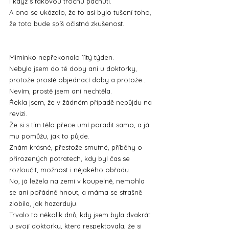
I když s takovou trochu pachutí. 
A ono se ukázalo, že to asi bylo tušení toho, 
že toto bude spíš očistná zkušenost.
Miminko nepřekonalo 11tý týden.
Nebyla jsem do té doby ani u doktorky, 
protože prostě objednací doby a protože... 
Nevím, prostě jsem ani nechtěla.
Řekla jsem, že v žádném případě nepůjdu na 
revizi. 
Že si s tím tělo přece umí poradit samo, a já 
mu pomůžu, jak to půjde.
Znám krásné, přestože smutné, příběhy o 
přirozených potratech, kdy byl čas se 
rozloučit, možnost i nějakého obřadu.
No, já ležela na zemi v koupelně, nemohla 
se ani pořádně hnout, a máma se strašně 
zlobila, jak hazarduju.
Trvalo to několik dnů, kdy jsem byla dvakrát 
u svojí doktorky, která respektovala, že si 