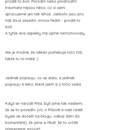
prostě to bolí. Porodní nebo plodnostní 
traumata nejsou něco, co si sami 
zpracujeme jen tak lehce. Jakkoliv jsou pro 
náš život zásadní, znova říkám - prostě to 
bolí.
A tyhle dva aspekty mě úplně nemotivovaly.
Ale je možné, že někdo potřebuje toto číst, 
takže tu to máte :)
Jednak popisuju, co se stalo, a jednak 
popisuju 6 lekcí, které jsem si z toho vzala.
Když se narodil Ríša, byli jsme tak nadšení, 
že se to povedlo (víc o Ríšově a naší cestě 
byste se dočetli na blogu, odkaz dám do 
komentáře), že jsme si říkali, že to určitě 
přepereme znova!!!