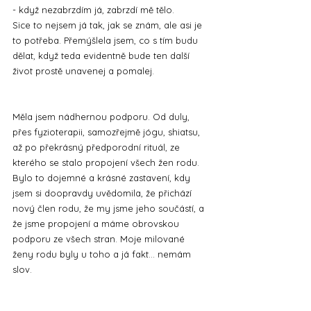
- když nezabrzdím já, zabrzdí mě tělo.
Sice to nejsem já tak, jak se znám, ale asi je 
to potřeba. Přemýšlela jsem, co s tím budu 
dělat, když teda evidentně bude ten další 
život prostě unavenej a pomalej.
Měla jsem nádhernou podporu. Od duly, 
přes fyzioterapii, samozřejmě jógu, shiatsu, 
až po překrásný předporodní rituál, ze 
kterého se stalo propojení všech žen rodu. 
Bylo to dojemné a krásné zastavení, kdy 
jsem si doopravdy uvědomila, že přichází 
nový člen rodu, že my jsme jeho součástí, a 
že jsme propojení a máme obrovskou 
podporu ze všech stran. Moje milované 
ženy rodu byly u toho a já fakt... nemám 
slov. 