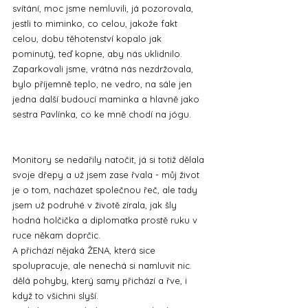
svítání, moc jsme nemluvili, já pozorovala, 
jestli to miminko, co celou, jakože fakt 
celou, dobu těhotenství kopalo jak 
pominutý, teď kopne, aby nás uklidnilo.
Zaparkovali jsme, vrátná nás nezdržovala, 
bylo příjemně teplo, ne vedro, na sále jen 
jedna další budoucí maminka a hlavně jako 
sestra Pavlínka, co ke mně chodí na jógu.
Monitory se nedařily natočit, já si totiž dělala 
svoje dřepy a už jsem zase řvala - můj život 
je o tom, nacházet společnou řeč, ale tady 
jsem už podruhé v životě zírala, jak šly 
hodná holčička a diplomatka prostě ruku v 
ruce někam doprčic.
A přichází nějaká ŽENA, která sice 
spolupracuje, ale nenechá si namluvit nic. 
dělá pohyby, který samy přichází a řve, i 
když to všichni slyší.