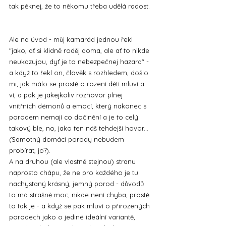
tak pěknej, že to někomu třeba udělá radost.
Ale na úvod - můj kamarád jednou řekl 
"jako, ať si klidně roděj doma, ale ať to nikde 
neukazujou, dyť je to nebezpečnej hazard" - 
a když to řekl on, člověk s rozhledem, došlo 
mi, jak málo se prostě o rození dětí mluví a 
ví, a pak je jakejkoliv rozhovor plnej 
vnitřních démonů a emocí, který nakonec s 
porodem nemají co dočinění a je to celý 
takový ble, no, jako ten náš tehdejší hovor... 
(Samotný domácí porody nebudem 
probírat, jo?).
A na druhou (ale vlastně stejnou) stranu 
naprosto chápu, že ne pro každého je tu 
nachystaný krásný, jemný porod - důvodů 
to má strašně moc, nikde není chyba, prostě 
to tak je - a když se pak mluví o přirozených 
porodech jako o jediné ideální variantě, 