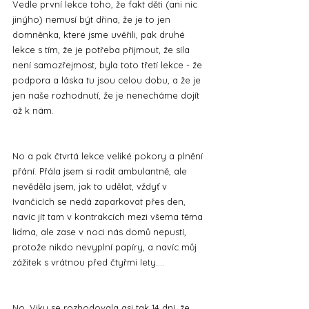
Vedle první lekce toho, že fakt děti (ani nic 
jinýho) nemusí být dřina, že je to jen 
domněnka, které jsme uvěřili, pak druhé 
lekce s tím, že je potřeba přijmout, že síla 
není samozřejmost, byla toto třetí lekce - že 
podpora a láska tu jsou celou dobu, a že je 
jen naše rozhodnutí, že je nenecháme dojít 
až k nám.
No a pak čtvrtá lekce veliké pokory a plnění 
přání. Přála jsem si rodit ambulantně, ale 
nevěděla jsem, jak to udělat, vždyť v 
Ivančicích se nedá zaparkovat přes den, 
navíc jít tam v kontrakcích mezi všema těma 
lidma, ale zase v noci nás domů nepustí, 
protože nikdo nevyplní papíry, a navíc můj 
zážitek s vrátnou před čtyřmi lety....
No, Viky se rozhodovala asi tak 14 dní, že 