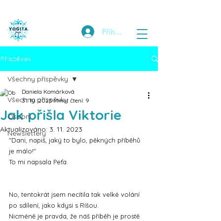
Přihlásit
Příspěvek
Všechny příspěvky
Daniela Komárková
Všechny příspěvky
31. 10. 2023
Minut čtení: 9
Jak přišla Viktorie
Osobní
Aktualizováno:
3. 11. 2023
Newslettery
"Dani, napiš, jaký to bylo, pěkných příběhů 
je málo!"
To mi napsala Peťa.
No, tentokrát jsem necítila tak velké volání 
po sdílení, jako kdysi s Ríšou.
Nicméně je pravda, že náš příběh je prostě 