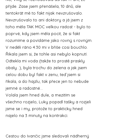
přijde. Zase jsem přenášela, 10 dnů, ale 
tentokrát mě to fakt nijak nevzrušovalo. 
Nevzrušovalo to ani doktory a já jsem z 
toho měla TAK MOC velkou radost - bylo to 
poprvé, kdy jsem měla pocit, že si fakt 
rozumíme a povídáme jako rovný s rovným.
V neděli ráno 4:30 mi v břiše cosi bouchlo. 
Říkala jsem si, že tohle asi nebylo kopnutí. 
Odtekla mi voda (takže to prostě praskly 
obaly...), byla trochu do zelena a jak jsem 
celou dobu byl fakt v zenu, teď jsem si 
říkala, a do hajzlu, tak přece jen to nebude 
jemné a radostné...
Volala jsem hned dule, a mezitím se 
všechno rozjelo, Luky popadl tašky a rozjeli 
jsme se i my, protože to prakticky hned 
najelo na 3 minuty na kontrakci.
Cestou do Ivančic jsme sledovali nádherný 