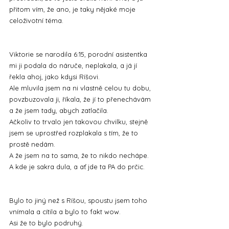
přitom vím, že ano, je taky nějaké moje 
celoživotní téma.
Viktorie se narodila 6:15, porodní asistentka 
mi ji podala do náruče, neplakala, a já jí 
řekla ahoj, jako kdysi Ríšovi.
Ale mluvila jsem na ni vlastně celou tu dobu, 
povzbuzovala ji, říkala, že jí to přenechávám 
a že jsem tady, abych zatlačila.
Ačkoliv to trvalo jen takovou chvilku, stejně 
jsem se uprostřed rozplakala s tím, že to 
prostě nedám.
A že jsem na to sama, že to nikdo nechápe.
A kde je sakra dula, a ať jde ta PA do prčic.
Bylo to jiný než s Ríšou, spoustu jsem toho 
vnímala a cítila a bylo to fakt wow. 
Asi že to bylo podruhý.