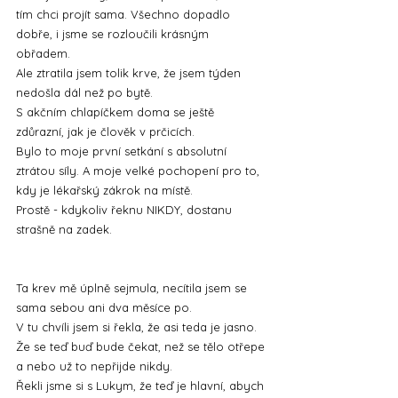
tím chci projít sama. Všechno dopadlo 
dobře, i jsme se rozloučili krásným 
obřadem. 
Ale ztratila jsem tolik krve, že jsem týden 
nedošla dál než po bytě.
S akčním chlapíčkem doma se ještě 
zdůrazní, jak je člověk v prčicích.
Bylo to moje první setkání s absolutní 
ztrátou síly. A moje velké pochopení pro to, 
kdy je lékařský zákrok na místě.
Prostě - kdykoliv řeknu NIKDY, dostanu 
strašně na zadek.
Ta krev mě úplně sejmula, necítila jsem se 
sama sebou ani dva měsíce po.
V tu chvíli jsem si řekla, že asi teda je jasno. 
Že se teď buď bude čekat, než se tělo otřepe 
a nebo už to nepřijde nikdy.
Řekli jsme si s Lukym, že teď je hlavní, abych 