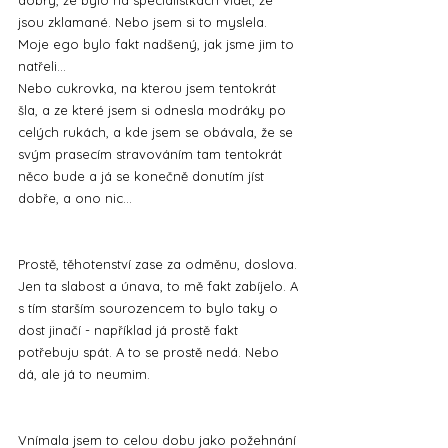
dobrý, že bylo na specialistkách vidět, že 
jsou zklamané. Nebo jsem si to myslela. 
Moje ego bylo fakt nadšený, jak jsme jim to 
natřeli...
Nebo cukrovka, na kterou jsem tentokrát 
šla, a ze které jsem si odnesla modráky po 
celých rukách, a kde jsem se obávala, že se 
svým prasecím stravováním tam tentokrát 
něco bude a já se konečně donutím jíst 
dobře, a ono nic...
Prostě, těhotenství zase za odměnu, doslova. 
Jen ta slabost a únava, to mě fakt zabíjelo. A 
s tím starším sourozencem to bylo taky o 
dost jinačí - například já prostě fakt 
potřebuju spát. A to se prostě nedá. Nebo 
dá, ale já to neumim. 
Vnímala jsem to celou dobu jako požehnání 