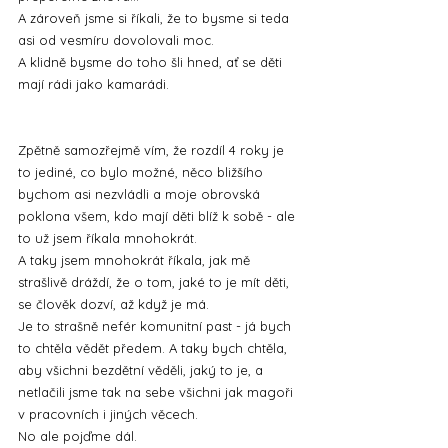
A zároveň jsme si říkali, že to bysme si teda 
asi od vesmíru dovolovali moc.
A klidně bysme do toho šli hned, ať se děti 
mají rádi jako kamarádi.
Zpětně samozřejmě vím, že rozdíl 4 roky je 
to jediné, co bylo možné, něco bližšího 
bychom asi nezvládli a moje obrovská 
poklona všem, kdo mají děti blíž k sobě - ale 
to už jsem říkala mnohokrát.
A taky jsem mnohokrát říkala, jak mě 
strašlivě dráždí, že o tom, jaké to je mít děti, 
se člověk dozví, až když je má.
Je to strašně nefér komunitní past - já bych 
to chtěla vědět předem. A taky bych chtěla, 
aby všichni bezdětní věděli, jaký to je, a 
netlačili jsme tak na sebe všichni jak magoři 
v pracovních i jiných věcech.
No ale pojďme dál.