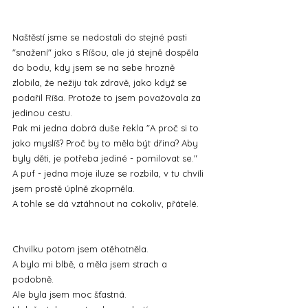
Naštěstí jsme se nedostali do stejné pasti 
"snažení" jako s Ríšou, ale já stejně dospěla 
do bodu, kdy jsem se na sebe hrozně 
zlobila, že nežiju tak zdravě, jako když se 
podařil Ríša. Protože to jsem považovala za 
jedinou cestu.
Pak mi jedna dobrá duše řekla "A proč si to 
jako myslíš? Proč by to měla být dřina? Aby 
byly děti, je potřeba jediné - pomilovat se."
A puf - jedna moje iluze se rozbila, v tu chvíli 
jsem prostě úplně zkoprněla.
A tohle se dá vztáhnout na cokoliv, přátelé.
Chvilku potom jsem otěhotněla.
A bylo mi blbě, a měla jsem strach a 
podobně.
Ale byla jsem moc šťastná.